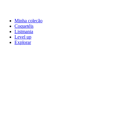
Minha coleção
Coquetéis
Listmania
Level up
Explorar