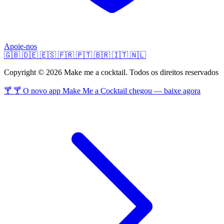
Apoie-nos
🇬🇧
🇩🇪
🇪🇸
🇫🇷
🇵🇹
🇧🇷
🇮🇹
🇳🇱
Copyright © 2026 Make me a cocktail. Todos os direitos reservados
🍸 🍸 O novo app Make Me a Cocktail chegou — baixe agora