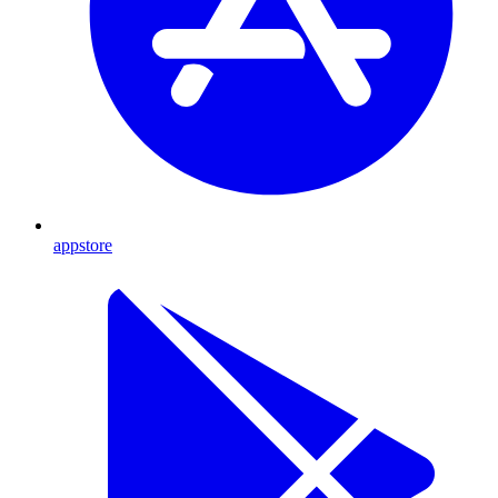
appstore