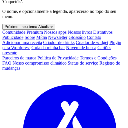
'Coquetéis'.
O nome, e opcionalmente a legenda, aparecerão no topo do seu
menu.
Próximo - seu tema
Atualizar
Comunidade
Premium
Nossos apps
Nossos livros
Distintivos
Publicidade
Sobre
Mídia
Newsletter
Glossário
Contato
Adicionar uma receita
Criador de drinks
Criador de widget
Plugin
para Wordpress
Guia da minha bar
Nuvem de busca
Cartões
presente
Parceiros de marca
Política de Privacidade
Termos e Condições
FAQ
Nosso compromisso climático
Status do serviço
Registro de
mudanças