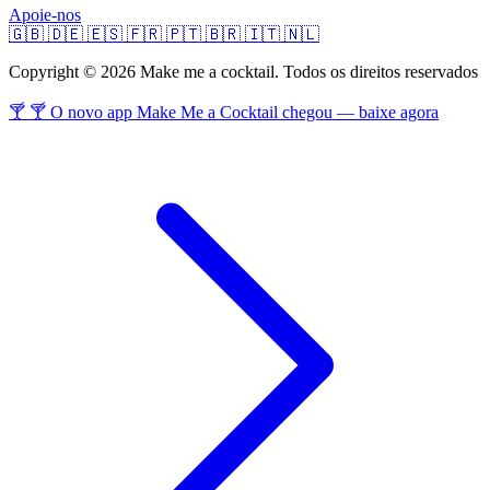
Apoie-nos
🇬🇧
🇩🇪
🇪🇸
🇫🇷
🇵🇹
🇧🇷
🇮🇹
🇳🇱
Copyright © 2026 Make me a cocktail. Todos os direitos reservados
🍸 🍸 O novo app Make Me a Cocktail chegou — baixe agora