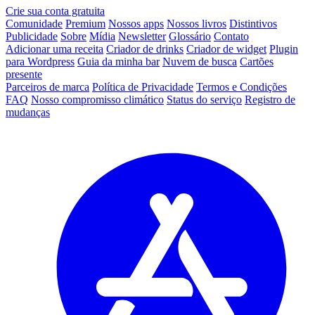
Crie sua conta gratuita
Comunidade
Premium
Nossos apps
Nossos livros
Distintivos
Publicidade
Sobre
Mídia
Newsletter
Glossário
Contato
Adicionar uma receita
Criador de drinks
Criador de widget
Plugin
para Wordpress
Guia da minha bar
Nuvem de busca
Cartões
presente
Parceiros de marca
Política de Privacidade
Termos e Condições
FAQ
Nosso compromisso climático
Status do serviço
Registro de
mudanças