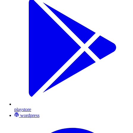
playstore
wordpress