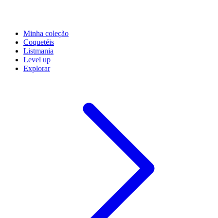
Minha coleção
Coquetéis
Listmania
Level up
Explorar