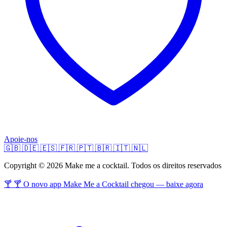
Apoie-nos
🇬🇧
🇩🇪
🇪🇸
🇫🇷
🇵🇹
🇧🇷
🇮🇹
🇳🇱
Copyright © 2026 Make me a cocktail. Todos os direitos reservados
🍸 🍸 O novo app Make Me a Cocktail chegou — baixe agora