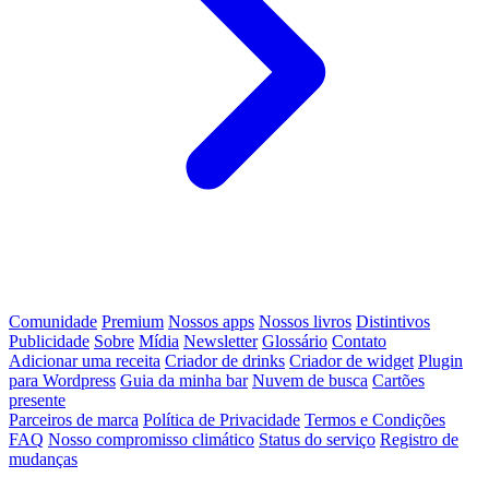
Comunidade
Premium
Nossos apps
Nossos livros
Distintivos
Publicidade
Sobre
Mídia
Newsletter
Glossário
Contato
Adicionar uma receita
Criador de drinks
Criador de widget
Plugin
para Wordpress
Guia da minha bar
Nuvem de busca
Cartões
presente
Parceiros de marca
Política de Privacidade
Termos e Condições
FAQ
Nosso compromisso climático
Status do serviço
Registro de
mudanças