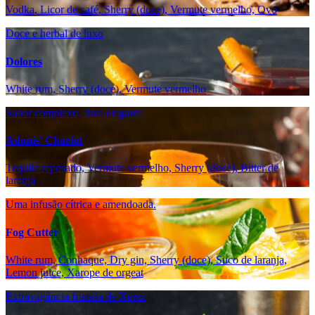
Vodka, Licor de café, Sherry (doce), Vermute vermelho, Ovo
Doce e herbal de luxo
Dolores
White rum, Sherry (doce), Vermute vermelho
Sabor complexo, final elegante
Adonis' Chariot
Tequila reposado, Vermute vermelho, Sherry (doce), Bitter de
laranja
Uma infusão cítrica e amendoada.
Fog Cutter
White rum, Conhaque, Dry gin, Sherry (doce), Suco de laranja,
Lemon juice, Xarope de orgeat
Extravagância frutada de Xerez