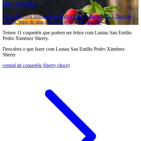
Sherry Cobbler
Licor de cereja Maraschino, Sherry (doce), Sherry (dry), Suco de
laranja, Suco de abacaxi, Açúcar / xarope simples
Temos
11
coquetéis que podem ser feitos com Lustau San Emilio
Pedro Ximénez Sherry.
Descubra o que fazer com Lustau San Emilio Pedro Ximénez
Sherry
central de coquetéis Sherry (doce)