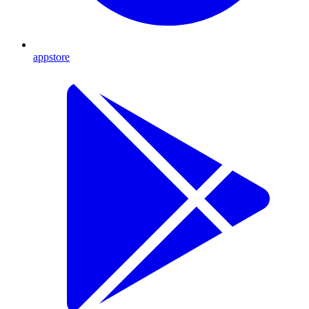
appstore