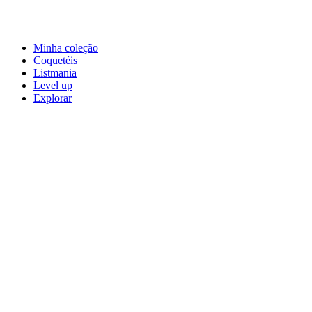
Minha coleção
Coquetéis
Listmania
Level up
Explorar