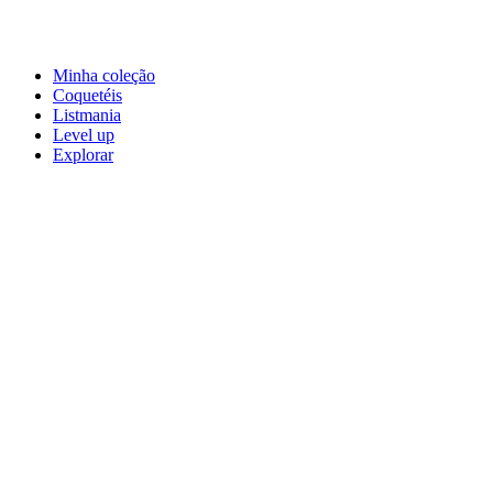
Minha coleção
Coquetéis
Listmania
Level up
Explorar