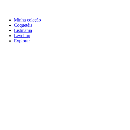
Minha coleção
Coquetéis
Listmania
Level up
Explorar