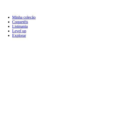
Minha coleção
Coquetéis
Listmania
Level up
Explorar