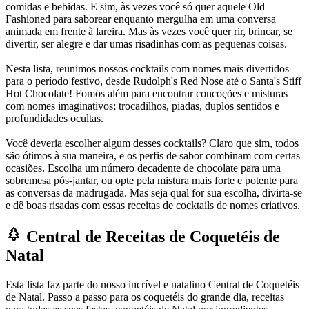
comidas e bebidas. E sim, às vezes você só quer aquele Old
Fashioned para saborear enquanto mergulha em uma conversa
animada em frente à lareira. Mas às vezes você quer rir, brincar, se
divertir, ser alegre e dar umas risadinhas com as pequenas coisas.
Nesta lista, reunimos nossos cocktails com nomes mais divertidos
para o período festivo, desde Rudolph's Red Nose até o Santa's Stiff
Hot Chocolate! Fomos além para encontrar concoções e misturas
com nomes imaginativos; trocadilhos, piadas, duplos sentidos e
profundidades ocultas.
Você deveria escolher algum desses cocktails? Claro que sim, todos
são ótimos à sua maneira, e os perfis de sabor combinam com certas
ocasiões. Escolha um número decadente de chocolate para uma
sobremesa pós-jantar, ou opte pela mistura mais forte e potente para
as conversas da madrugada. Mas seja qual for sua escolha, divirta-se
e dê boas risadas com essas receitas de cocktails de nomes criativos.
Central de Receitas de Coquetéis de
Natal
Esta lista faz parte do nosso incrível e natalino Central de Coquetéis
de Natal. Passo a passo para os coquetéis do grande dia, receitas