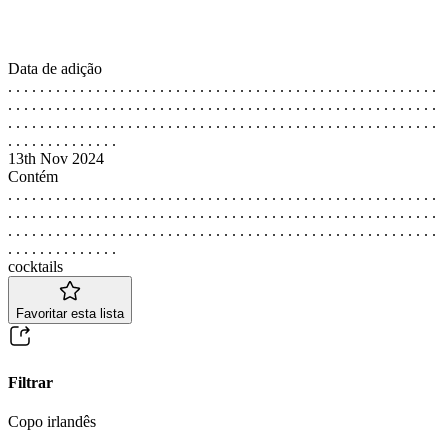
Data de adição
. . . . . . . . . . . . . . . . . . . . . . . . . . . . . . . . . . . . . . . . . . . . . . . . . . . . . .
. . . . . . . . . . . . . . . . . . . . . . . . . . . . . . . . . . . . . . . . . . . . . . . . . . . . . .
. . . . . . . . . . . . . . . . . . . . . . . . . . . . . . . . . . . . . . . . . . . . . . . . . . . . . .
. . . . . . . . . . . . . .
13th Nov 2024
Contém
. . . . . . . . . . . . . . . . . . . . . . . . . . . . . . . . . . . . . . . . . . . . . . . . . . . . . .
. . . . . . . . . . . . . . . . . . . . . . . . . . . . . . . . . . . . . . . . . . . . . . . . . . . . . .
. . . . . . . . . . . . . . . . . . . . . . . . . . . . . . . . . . . . . . . . . . . . . . . . . . . . . .
. . . . . . . . . . . . . .
cocktails
Favoritar esta lista
Filtrar
Copo irlandês