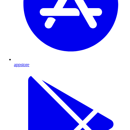
appstore