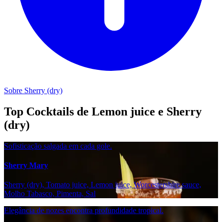
Sobre Sherry (dry)
Top Cocktails de Lemon juice e Sherry
(dry)
Sofisticação salgada em cada gole.
Sherry Mary
Sherry (dry), Tomato juice, Lemon juice, Worcestershire sauce,
Molho Tabasco, Pimenta, Sal
Elegância de nozes encontra profundidade tropical.