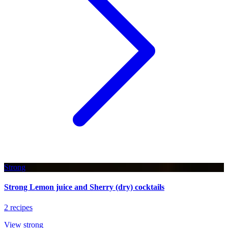
Strong
Strong Lemon juice and Sherry (dry) cocktails
2 recipes
View strong