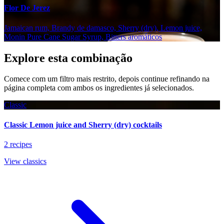
Flor De Jerez
Jamaican rum, Brandy de damasco, Sherry (dry), Lemon juice,
Monin Pure Cane Sugar Syrup, Bitters aromáticos
Explore esta combinação
Comece com um filtro mais restrito, depois continue refinando na
página completa com ambos os ingredientes já selecionados.
Classic
Classic Lemon juice and Sherry (dry) cocktails
2 recipes
View classics