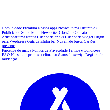
Comunidade
Premium
Nossos apps
Nossos livros
Distintivos
Publicidade
Sobre
Mídia
Newsletter
Glossário
Contato
Adicionar uma receita
Criador de drinks
Criador de widget
Plugin
para Wordpress
Guia da minha bar
Nuvem de busca
Cartões
presente
Parceiros de marca
Política de Privacidade
Termos e Condições
FAQ
Nosso compromisso climático
Status do serviço
Registro de
mudanças