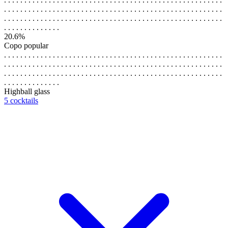
. . . . . . . . . . . . . . . . . . . . . . . . . . . . . . . . . . . . . . . . . . . . . . . . . . . . . .
. . . . . . . . . . . . . . . . . . . . . . . . . . . . . . . . . . . . . . . . . . . . . . . . . . . . . .
. . . . . . . . . . . . . .
20.6%
Copo popular
. . . . . . . . . . . . . . . . . . . . . . . . . . . . . . . . . . . . . . . . . . . . . . . . . . . . . .
. . . . . . . . . . . . . . . . . . . . . . . . . . . . . . . . . . . . . . . . . . . . . . . . . . . . . .
. . . . . . . . . . . . . . . . . . . . . . . . . . . . . . . . . . . . . . . . . . . . . . . . . . . . . .
. . . . . . . . . . . . . .
Highball glass
5 cocktails