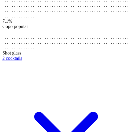
. . . . . . . . . . . . . . . . . . . . . . . . . . . . . . . . . . . . . . . . . . . . . . . . . . . . . .
. . . . . . . . . . . . . . . . . . . . . . . . . . . . . . . . . . . . . . . . . . . . . . . . . . . . . .
. . . . . . . . . . . . . .
7.1%
Copo popular
. . . . . . . . . . . . . . . . . . . . . . . . . . . . . . . . . . . . . . . . . . . . . . . . . . . . . .
. . . . . . . . . . . . . . . . . . . . . . . . . . . . . . . . . . . . . . . . . . . . . . . . . . . . . .
. . . . . . . . . . . . . . . . . . . . . . . . . . . . . . . . . . . . . . . . . . . . . . . . . . . . . .
. . . . . . . . . . . . . .
Shot glass
2 cocktails