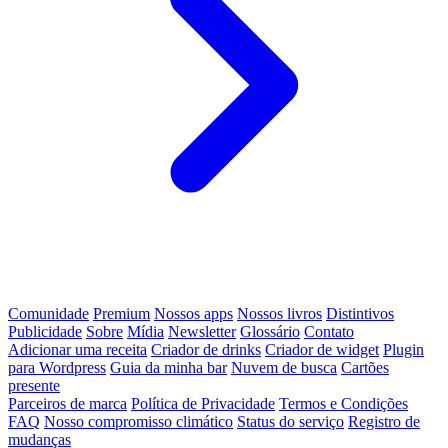
Comunidade
Premium
Nossos apps
Nossos livros
Distintivos
Publicidade
Sobre
Mídia
Newsletter
Glossário
Contato
Adicionar uma receita
Criador de drinks
Criador de widget
Plugin
para Wordpress
Guia da minha bar
Nuvem de busca
Cartões
presente
Parceiros de marca
Política de Privacidade
Termos e Condições
FAQ
Nosso compromisso climático
Status do serviço
Registro de
mudanças