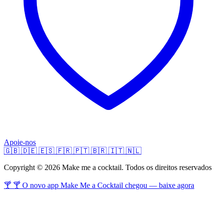
Apoie-nos
🇬🇧
🇩🇪
🇪🇸
🇫🇷
🇵🇹
🇧🇷
🇮🇹
🇳🇱
Copyright © 2026 Make me a cocktail. Todos os direitos reservados
🍸 🍸 O novo app Make Me a Cocktail chegou — baixe agora