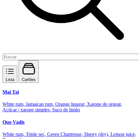
Lista
Cartões
Mai Tai
White rum, Jamaican rum, Orange liqueur, Xarope de orgeat,
Açúcar / xarope simples, Suco de limão
Quo Vadis
White rum, Triple sec, Green Chartreuse, Sherry (dry), Lemon juice,