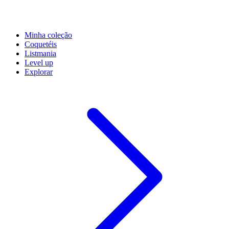
Minha coleção
Coquetéis
Listmania
Level up
Explorar