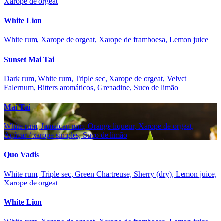
Xarope de orgeat
White Lion
White rum, Xarope de orgeat, Xarope de framboesa, Lemon juice
Sunset Mai Tai
Dark rum, White rum, Triple sec, Xarope de orgeat, Velvet
Falernum, Bitters aromáticos, Grenadine, Suco de limão
Mai Tai
White rum, Jamaican rum, Orange liqueur, Xarope de orgeat,
Açúcar / xarope simples, Suco de limão
Quo Vadis
White rum, Triple sec, Green Chartreuse, Sherry (dry), Lemon juice,
Xarope de orgeat
White Lion