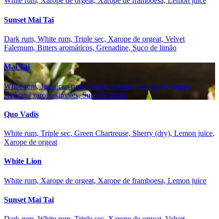
White rum, Xarope de orgeat, Xarope de framboesa, Lemon juice
Sunset Mai Tai
Dark rum, White rum, Triple sec, Xarope de orgeat, Velvet
Falernum, Bitters aromáticos, Grenadine, Suco de limão
Mai Tai
White rum, Jamaican rum, Orange liqueur, Xarope de orgeat,
Açúcar / xarope simples, Suco de limão
Quo Vadis
White rum, Triple sec, Green Chartreuse, Sherry (dry), Lemon juice,
Xarope de orgeat
White Lion
White rum, Xarope de orgeat, Xarope de framboesa, Lemon juice
Sunset Mai Tai
Dark rum, White rum, Triple sec, Xarope de orgeat, Velvet