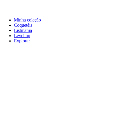
Minha coleção
Coquetéis
Listmania
Level up
Explorar