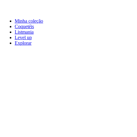
Minha coleção
Coquetéis
Listmania
Level up
Explorar