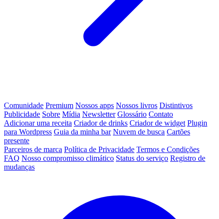
Comunidade
Premium
Nossos apps
Nossos livros
Distintivos
Publicidade
Sobre
Mídia
Newsletter
Glossário
Contato
Adicionar uma receita
Criador de drinks
Criador de widget
Plugin
para Wordpress
Guia da minha bar
Nuvem de busca
Cartões
presente
Parceiros de marca
Política de Privacidade
Termos e Condições
FAQ
Nosso compromisso climático
Status do serviço
Registro de
mudanças