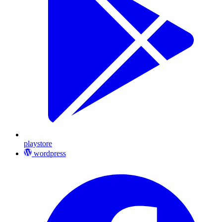
playstore
wordpress