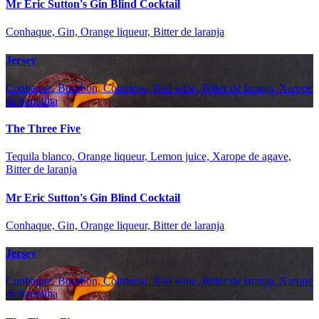
Mr Eric Sutton's Gin Blind Cocktail
Conhaque, Gin, Orange liqueur, Bitter de laranja
Jersey
Conhaque, Bourbon, Cointreau, Red wine, Bitter de laranja, Xarope
de baunilha
The Three Five
Tequila blanco, Orange liqueur, Lemon juice, Xarope de agave,
Bitter de laranja
Mr Eric Sutton's Gin Blind Cocktail
Conhaque, Gin, Orange liqueur, Bitter de laranja
Jersey
Conhaque, Bourbon, Cointreau, Red wine, Bitter de laranja, Xarope
de baunilha