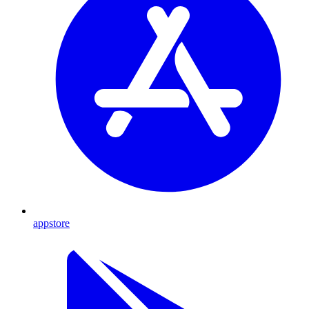
appstore