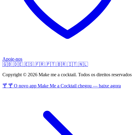
Apoie-nos
🇬🇧
🇩🇪
🇪🇸
🇫🇷
🇵🇹
🇧🇷
🇮🇹
🇳🇱
Copyright © 2026 Make me a cocktail. Todos os direitos reservados
🍸 🍸 O novo app Make Me a Cocktail chegou — baixe agora