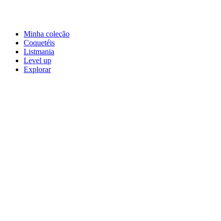
Minha coleção
Coquetéis
Listmania
Level up
Explorar