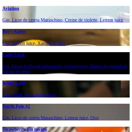
Aviation
Gin, Licor de cereja Maraschino, Creme de violette, Lemon juice
Bee's Knees
Gin, Lemon juice, Xarope de mel
Lady Luck
Gin, Licor de flor de sabugueiro, Lemon juice, Bitters de grapefruit,
Néctar de pera
White Lady
Gin, Triple sec, Lemon juice
North Pole #2
Gin, Licor de cereja Maraschino, Lemon juice, Ovo
Strawberry gin mojito