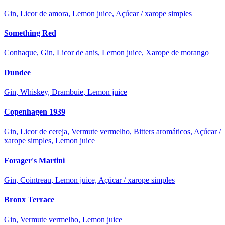
Gin, Licor de amora, Lemon juice, Açúcar / xarope simples
Something Red
Conhaque, Gin, Licor de anis, Lemon juice, Xarope de morango
Dundee
Gin, Whiskey, Drambuie, Lemon juice
Copenhagen 1939
Gin, Licor de cereja, Vermute vermelho, Bitters aromáticos, Açúcar /
xarope simples, Lemon juice
Forager's Martini
Gin, Cointreau, Lemon juice, Açúcar / xarope simples
Bronx Terrace
Gin, Vermute vermelho, Lemon juice