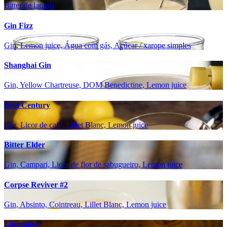
Bitter de laranja
Gin Fizz
Gin, Lemon juice, Água com gás, Açúcar / xarope simples
Shanghai Gin
Gin, Yellow Chartreuse, DOM Benedictine, Lemon juice
20th Century
Gin, Licor de café, Lillet Blanc, Lemon juice
Bitter Elder
Gin, Campari, Licor de flor de sabugueiro, Lemon juice
Corpse Reviver #2
Gin, Absinto, Cointreau, Lillet Blanc, Lemon juice
Liberation