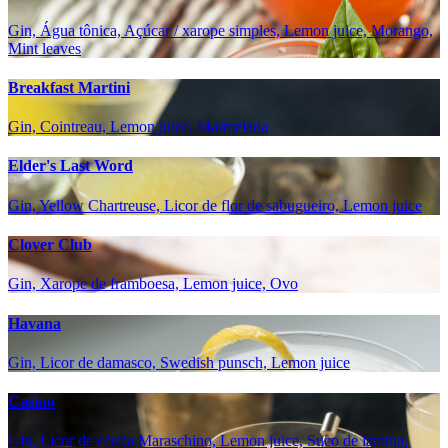
Gin, Água tônica, Açúcar / xarope simples, Lemon juice, Morango,
Mint leaves
Breakfast Martini
Gin, Cointreau, Lemon juice, Marmelada
Elder's Last Word
Gin, Yellow Chartreuse, Licor de flor de sabugueiro, Lemon juice
Clover Club
Gin, Xarope de framboesa, Lemon juice, Ovo
Havana
Gin, Licor de damasco, Swedish punsch, Lemon juice
Casino
Gin, Licor de cereja Maraschino, Lemon juice, Suco de laranja,