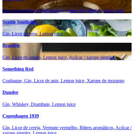
Gin, Licor de flor de sabugueiro, Creme de violette, Lemon juice
Seattle Southside
Gin, Licor de pera, Lemon juice
Bramble
Gin, Licor de amora, Lemon juice, Açúcar / xarope simples
Something Red
Conhaque, Gin, Licor de anis, Lemon juice, Xarope de morango
Dundee
Gin, Whiskey, Drambuie, Lemon juice
Copenhagen 1939
Gin, Licor de cereja, Vermute vermelho, Bitters aromáticos, Açúcar /
xarope simples, Lemon juice