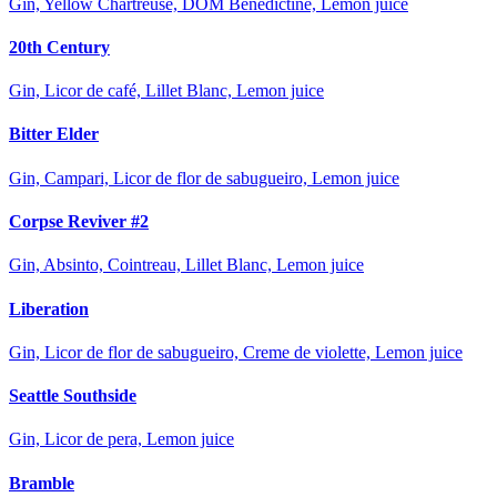
Gin, Yellow Chartreuse, DOM Benedictine, Lemon juice
20th Century
Gin, Licor de café, Lillet Blanc, Lemon juice
Bitter Elder
Gin, Campari, Licor de flor de sabugueiro, Lemon juice
Corpse Reviver #2
Gin, Absinto, Cointreau, Lillet Blanc, Lemon juice
Liberation
Gin, Licor de flor de sabugueiro, Creme de violette, Lemon juice
Seattle Southside
Gin, Licor de pera, Lemon juice
Bramble