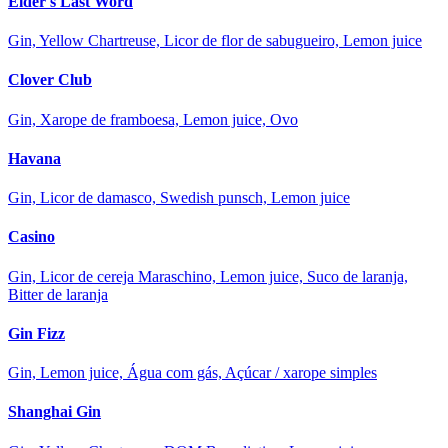
Elder's Last Word
Gin, Yellow Chartreuse, Licor de flor de sabugueiro, Lemon juice
Clover Club
Gin, Xarope de framboesa, Lemon juice, Ovo
Havana
Gin, Licor de damasco, Swedish punsch, Lemon juice
Casino
Gin, Licor de cereja Maraschino, Lemon juice, Suco de laranja,
Bitter de laranja
Gin Fizz
Gin, Lemon juice, Água com gás, Açúcar / xarope simples
Shanghai Gin