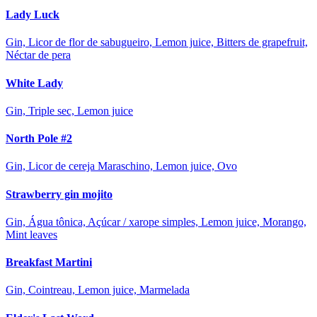
Lady Luck
Gin, Licor de flor de sabugueiro, Lemon juice, Bitters de grapefruit,
Néctar de pera
White Lady
Gin, Triple sec, Lemon juice
North Pole #2
Gin, Licor de cereja Maraschino, Lemon juice, Ovo
Strawberry gin mojito
Gin, Água tônica, Açúcar / xarope simples, Lemon juice, Morango,
Mint leaves
Breakfast Martini
Gin, Cointreau, Lemon juice, Marmelada