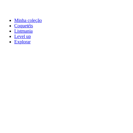
Minha coleção
Coquetéis
Listmania
Level up
Explorar