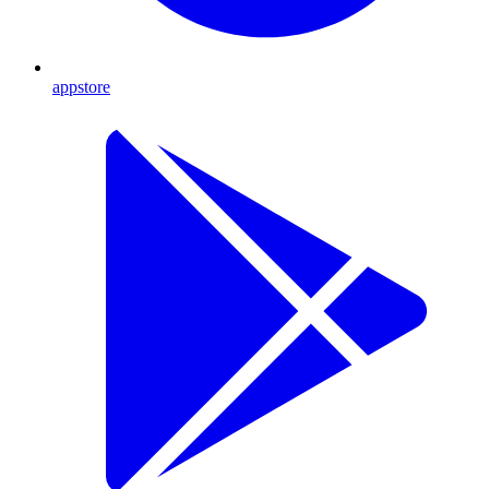
appstore