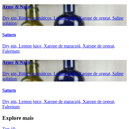
Army & Navy
Dry gin, Bitters aromáticos, Lemon juice, Xarope de orgeat, Saline
solution
Saturn
Dry gin, Lemon juice, Xarope de maracujá, Xarope de orgeat,
Falernum
Army & Navy
Dry gin, Bitters aromáticos, Lemon juice, Xarope de orgeat, Saline
solution
Saturn
Dry gin, Lemon juice, Xarope de maracujá, Xarope de orgeat,
Falernum
Explore mais
Top 10