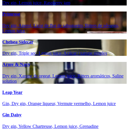
Dry gin, Lemon juice, Raspberry jam
Primrose
Dry gin, Aperol, Licor de flor de sabugueiro, Bitters de pêssego,
Lemon juice
Chelsea Sidecar
Dry gin, Triple sec, Lemon juice, Açúcar / xarope simples
Army & Navy
Dry gin, Xarope de orgeat, Lemon juice, Bitters aromáticos, Saline
solution
Leap Year
Gin, Dry gin, Orange liqueur, Vermute vermelho, Lemon juice
Gin Daisy
Dry gin, Yellow Chartreuse, Lemon juice, Grenadine