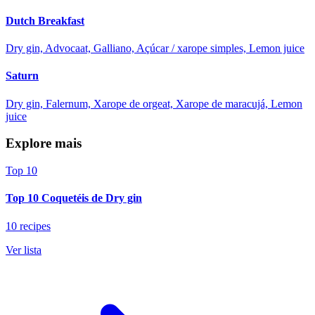
Dutch Breakfast
Dry gin, Advocaat, Galliano, Açúcar / xarope simples, Lemon juice
Saturn
Dry gin, Falernum, Xarope de orgeat, Xarope de maracujá, Lemon
juice
Explore mais
Top 10
Top 10 Coquetéis de Dry gin
10 recipes
Ver lista