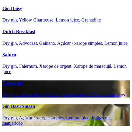
Gin Daisy
Dry gin, Yellow Chartreuse, Lemon juice, Grenadine
Dutch Breakfast
Dry gin, Advocaat, Galliano, Açúcar / xarope simples, Lemon juice
Saturn
Dry gin, Falernum, Xarope de orgeat, Xarope de maracujá, Lemon
juice
Fitzgerald
Dry gin, Lemon juice, Açúcar / xarope simples, Bitters aromáticos
Gin Basil Smash
Dry gin, Açúcar / xarope simples, Lemon juice, Folhas de
manjericão