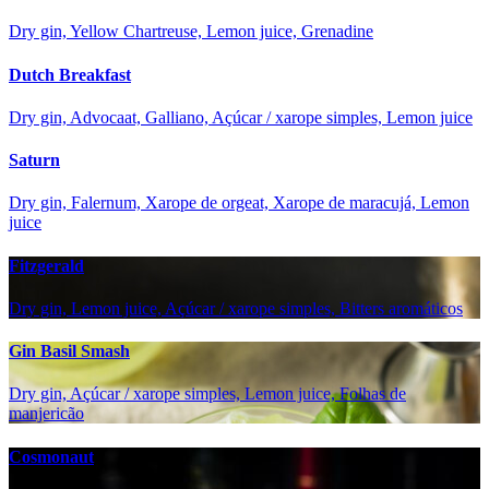
Dry gin, Yellow Chartreuse, Lemon juice, Grenadine
Dutch Breakfast
Dry gin, Advocaat, Galliano, Açúcar / xarope simples, Lemon juice
Saturn
Dry gin, Falernum, Xarope de orgeat, Xarope de maracujá, Lemon
juice
Fitzgerald
Dry gin, Lemon juice, Açúcar / xarope simples, Bitters aromáticos
Gin Basil Smash
Dry gin, Açúcar / xarope simples, Lemon juice, Folhas de
manjericão
Cosmonaut