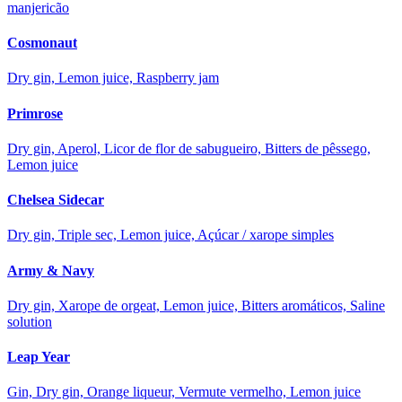
manjericão
Cosmonaut
Dry gin, Lemon juice, Raspberry jam
Primrose
Dry gin, Aperol, Licor de flor de sabugueiro, Bitters de pêssego,
Lemon juice
Chelsea Sidecar
Dry gin, Triple sec, Lemon juice, Açúcar / xarope simples
Army & Navy
Dry gin, Xarope de orgeat, Lemon juice, Bitters aromáticos, Saline
solution
Leap Year
Gin, Dry gin, Orange liqueur, Vermute vermelho, Lemon juice