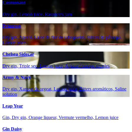
Cosmonaut
Dry gin, Lemon juice, Raspberry jam
Primrose
Dry gin, Aperol, Licor de flor de sabugueiro, Bitters de pêssego,
Lemon juice
Chelsea Sidecar
Dry gin, Triple sec, Lemon juice, Açúcar / xarope simples
Army & Navy
Dry gin, Xarope de orgeat, Lemon juice, Bitters aromáticos, Saline
solution
Leap Year
Gin, Dry gin, Orange liqueur, Vermute vermelho, Lemon juice
Gin Daisy