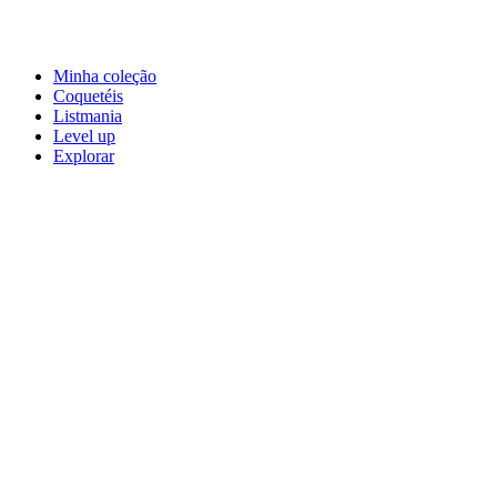
Minha coleção
Coquetéis
Listmania
Level up
Explorar