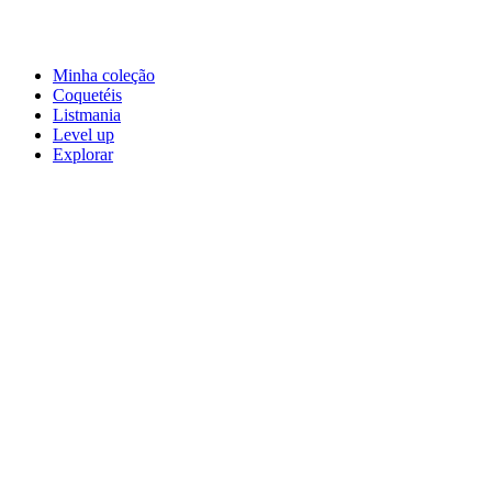
Minha coleção
Coquetéis
Listmania
Level up
Explorar