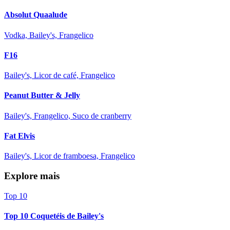
Absolut Quaalude
Vodka, Bailey's, Frangelico
F16
Bailey's, Licor de café, Frangelico
Peanut Butter & Jelly
Bailey's, Frangelico, Suco de cranberry
Fat Elvis
Bailey's, Licor de framboesa, Frangelico
Explore mais
Top 10
Top 10 Coquetéis de Bailey's