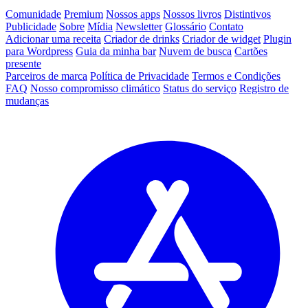
Comunidade
Premium
Nossos apps
Nossos livros
Distintivos
Publicidade
Sobre
Mídia
Newsletter
Glossário
Contato
Adicionar uma receita
Criador de drinks
Criador de widget
Plugin
para Wordpress
Guia da minha bar
Nuvem de busca
Cartões
presente
Parceiros de marca
Política de Privacidade
Termos e Condições
FAQ
Nosso compromisso climático
Status do serviço
Registro de
mudanças