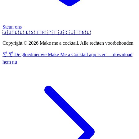
Steun ons
🇬🇧
🇩🇪
🇪🇸
🇫🇷
🇵🇹
🇧🇷
🇮🇹
🇳🇱
Copyright © 2026 Make me a cocktail. Alle rechten voorbehouden
🍸 🍸 De gloednieuwe Make Me a Cocktail app is er — download
hem nu