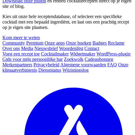
Download onze plugin
en embed cocktailrecepten direct op je eigen
site of blog.
Kies uit onze hele receptendatabase, of selecteer een specifieke
cocktail met een bepaald ingrediënt, en laat ons een prachtig recept
op je eigen site plaatsen.
Kom meer te weten
Community
Premium
Onze apps
Onze boeken
Badges
Reclame
Over ons
Media
Nieuwsbrief
Woordenlijst
Contact
Voeg een recept toe
Cocktailmaker
Widgetmaker
WordPress-plugin
Gids voor mijn persoonlijke bar
Zoekwolk
Cadeaubonnen
Merkenpartners
Privacybeleid
Algemene voorwaarden
FAQ
Onze
klimaatverbintenis
Dienststatus
Wijzigingslog