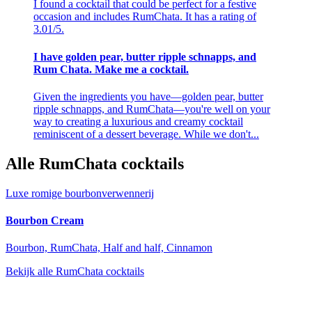
I found a cocktail that could be perfect for a festive
occasion and includes RumChata. It has a rating of
3.01/5.
I have golden pear, butter ripple schnapps, and
Rum Chata. Make me a cocktail.
Given the ingredients you have—golden pear, butter
ripple schnapps, and RumChata—you're well on your
way to creating a luxurious and creamy cocktail
reminiscent of a dessert beverage. While we don't...
Alle RumChata cocktails
Luxe romige bourbonverwennerij
Bourbon Cream
Bourbon, RumChata, Half and half, Cinnamon
Bekijk alle RumChata cocktails