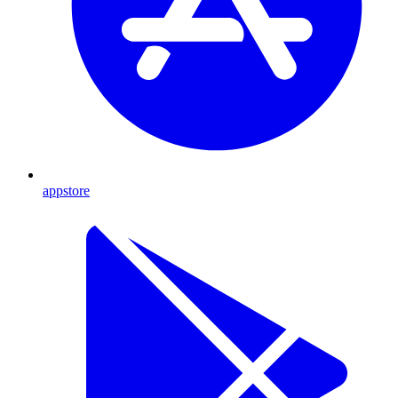
appstore