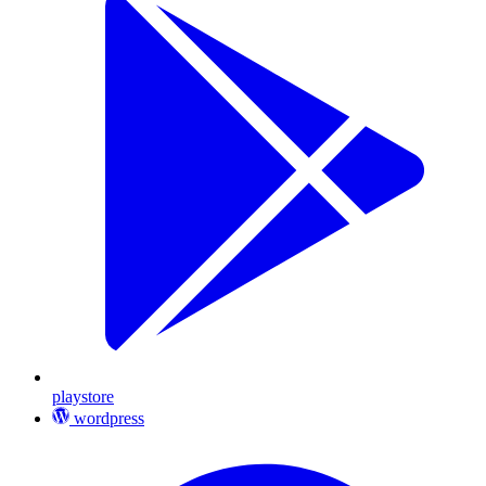
playstore
wordpress