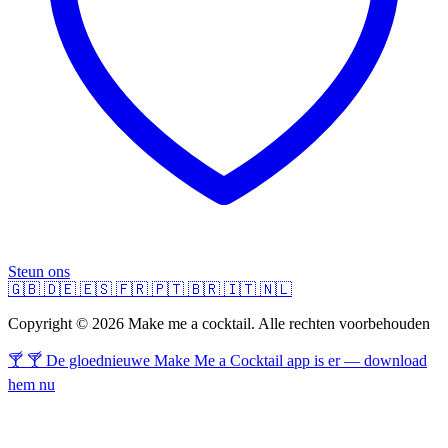
Steun ons
🇬🇧
🇩🇪
🇪🇸
🇫🇷
🇵🇹
🇧🇷
🇮🇹
🇳🇱
Copyright © 2026 Make me a cocktail. Alle rechten voorbehouden
🍸 🍸 De gloednieuwe Make Me a Cocktail app is er — download
hem nu