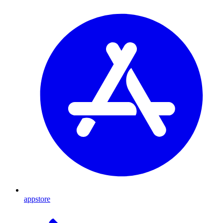
appstore