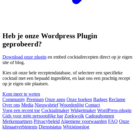
Heb je onze Wordpress Plugin
geprobeerd?
Download onze plugin
en embed cocktailrecepten direct op je eigen
site of blog.
Kies uit onze hele receptendatabase, of selecteer een specifieke
cocktail met een bepaald ingrediënt, en laat ons een prachtig recept
op je eigen site plaatsen.
Kom meer te weten
Community
Premium
Onze apps
Onze boeken
Badges
Reclame
Over ons
Media
Nieuwsbrief
Woordenlijst
Contact
Voeg een recept toe
Cocktailmaker
Widgetmaker
WordPress-plugin
Gids voor mijn persoonlijke bar
Zoekwolk
Cadeaubonnen
Merkenpartners
Privacybeleid
Algemene voorwaarden
FAQ
Onze
klimaatverbintenis
Dienststatus
Wijzigingslog