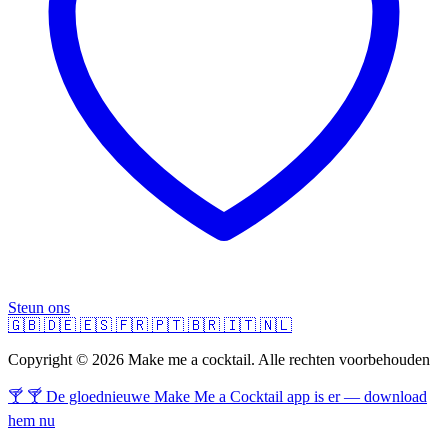
Steun ons
🇬🇧
🇩🇪
🇪🇸
🇫🇷
🇵🇹
🇧🇷
🇮🇹
🇳🇱
Copyright © 2026 Make me a cocktail. Alle rechten voorbehouden
🍸 🍸 De gloednieuwe Make Me a Cocktail app is er — download
hem nu