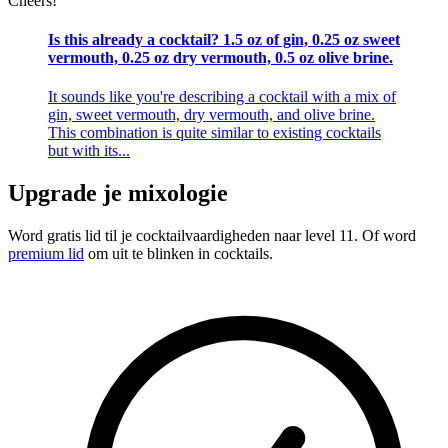
Cheers!
Is this already a cocktail? 1.5 oz of gin, 0.25 oz sweet
vermouth, 0.25 oz dry vermouth, 0.5 oz olive brine.
It sounds like you're describing a cocktail with a mix of
gin, sweet vermouth, dry vermouth, and olive brine.
This combination is quite similar to existing cocktails
but with its...
Upgrade je mixologie
Word gratis lid
til je cocktailvaardigheden naar level 11. Of word
premium lid
om uit te blinken in cocktails.