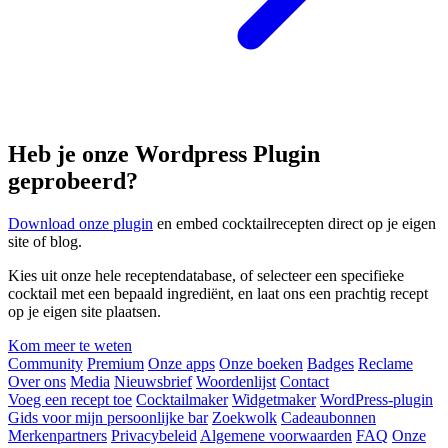
Heb je onze Wordpress Plugin
geprobeerd?
Download onze plugin
en embed cocktailrecepten direct op je eigen
site of blog.
Kies uit onze hele receptendatabase, of selecteer een specifieke
cocktail met een bepaald ingrediënt, en laat ons een prachtig recept
op je eigen site plaatsen.
Kom meer te weten
Community
Premium
Onze apps
Onze boeken
Badges
Reclame
Over ons
Media
Nieuwsbrief
Woordenlijst
Contact
Voeg een recept toe
Cocktailmaker
Widgetmaker
WordPress-plugin
Gids voor mijn persoonlijke bar
Zoekwolk
Cadeaubonnen
Merkenpartners
Privacybeleid
Algemene voorwaarden
FAQ
Onze