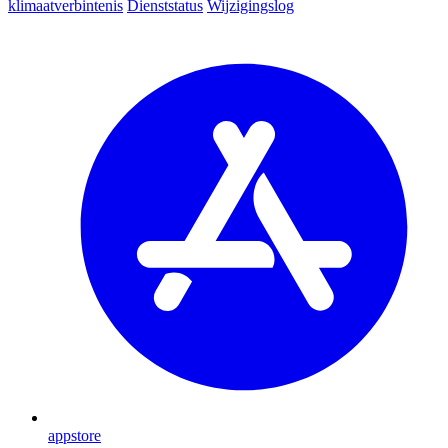
klimaatverbintenis
Dienststatus
Wijzigingslog
appstore