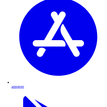
appstore