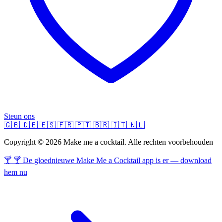
Steun ons
🇬🇧
🇩🇪
🇪🇸
🇫🇷
🇵🇹
🇧🇷
🇮🇹
🇳🇱
Copyright © 2026 Make me a cocktail. Alle rechten voorbehouden
🍸 🍸 De gloednieuwe Make Me a Cocktail app is er — download
hem nu