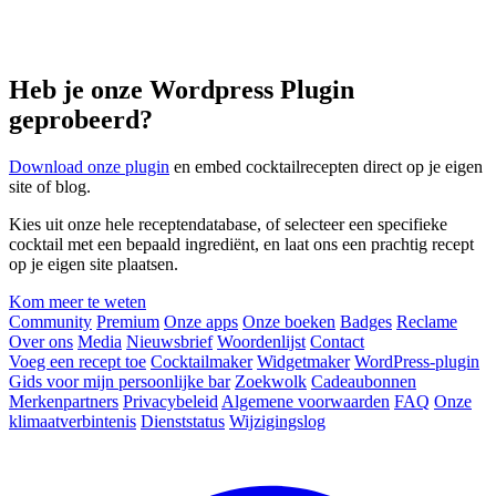
Heb je onze Wordpress Plugin
geprobeerd?
Download onze plugin
en embed cocktailrecepten direct op je eigen
site of blog.
Kies uit onze hele receptendatabase, of selecteer een specifieke
cocktail met een bepaald ingrediënt, en laat ons een prachtig recept
op je eigen site plaatsen.
Kom meer te weten
Community
Premium
Onze apps
Onze boeken
Badges
Reclame
Over ons
Media
Nieuwsbrief
Woordenlijst
Contact
Voeg een recept toe
Cocktailmaker
Widgetmaker
WordPress-plugin
Gids voor mijn persoonlijke bar
Zoekwolk
Cadeaubonnen
Merkenpartners
Privacybeleid
Algemene voorwaarden
FAQ
Onze
klimaatverbintenis
Dienststatus
Wijzigingslog