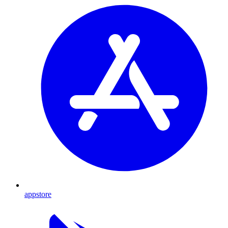
appstore