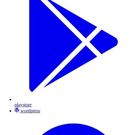
playstore
wordpress