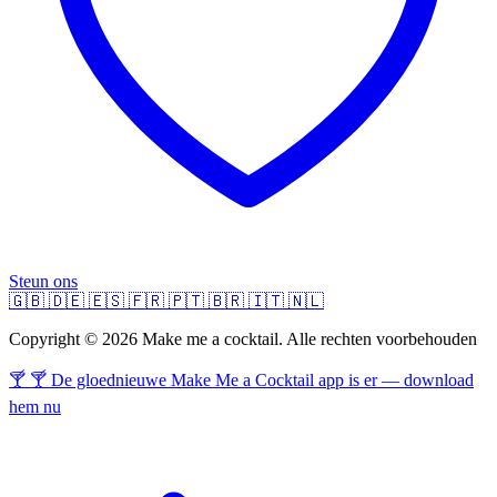
Steun ons
🇬🇧
🇩🇪
🇪🇸
🇫🇷
🇵🇹
🇧🇷
🇮🇹
🇳🇱
Copyright © 2026 Make me a cocktail. Alle rechten voorbehouden
🍸 🍸 De gloednieuwe Make Me a Cocktail app is er — download
hem nu