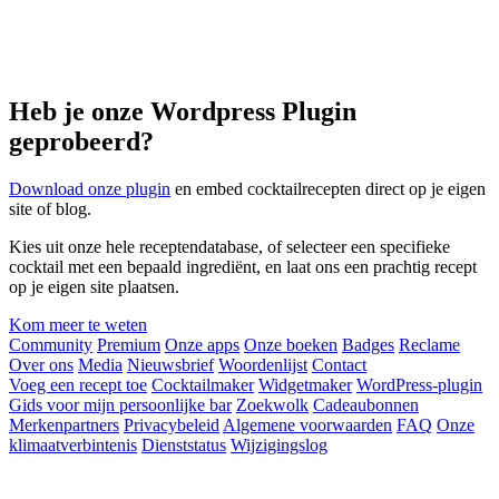
Heb je onze Wordpress Plugin
geprobeerd?
Download onze plugin
en embed cocktailrecepten direct op je eigen
site of blog.
Kies uit onze hele receptendatabase, of selecteer een specifieke
cocktail met een bepaald ingrediënt, en laat ons een prachtig recept
op je eigen site plaatsen.
Kom meer te weten
Community
Premium
Onze apps
Onze boeken
Badges
Reclame
Over ons
Media
Nieuwsbrief
Woordenlijst
Contact
Voeg een recept toe
Cocktailmaker
Widgetmaker
WordPress-plugin
Gids voor mijn persoonlijke bar
Zoekwolk
Cadeaubonnen
Merkenpartners
Privacybeleid
Algemene voorwaarden
FAQ
Onze
klimaatverbintenis
Dienststatus
Wijzigingslog