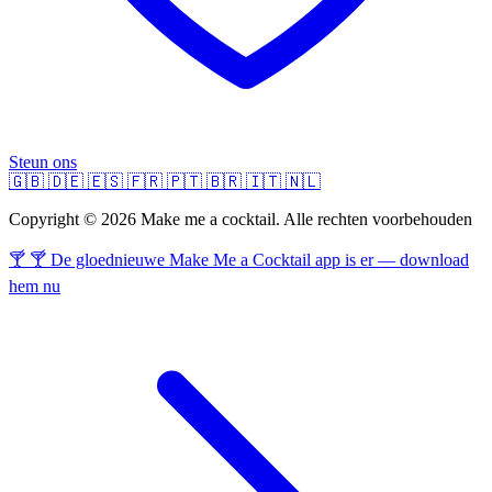
Steun ons
🇬🇧
🇩🇪
🇪🇸
🇫🇷
🇵🇹
🇧🇷
🇮🇹
🇳🇱
Copyright © 2026 Make me a cocktail. Alle rechten voorbehouden
🍸 🍸 De gloednieuwe Make Me a Cocktail app is er — download
hem nu