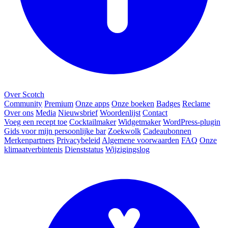
Over Scotch
Community
Premium
Onze apps
Onze boeken
Badges
Reclame
Over ons
Media
Nieuwsbrief
Woordenlijst
Contact
Voeg een recept toe
Cocktailmaker
Widgetmaker
WordPress-plugin
Gids voor mijn persoonlijke bar
Zoekwolk
Cadeaubonnen
Merkenpartners
Privacybeleid
Algemene voorwaarden
FAQ
Onze
klimaatverbintenis
Dienststatus
Wijzigingslog