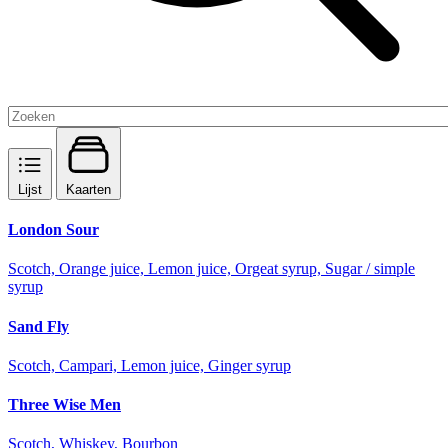
Lijst
Kaarten
London Sour
Scotch, Orange juice, Lemon juice, Orgeat syrup, Sugar / simple
syrup
Sand Fly
Scotch, Campari, Lemon juice, Ginger syrup
Three Wise Men
Scotch, Whiskey, Bourbon