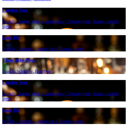
London Sour
Scotch, Orange juice, Lemon juice, Orgeat syrup, Sugar / simple
syrup
Sand Fly
Scotch, Campari, Lemon juice, Ginger syrup
Three Wise Men
Scotch, Whiskey, Bourbon
London Sour
Scotch, Orange juice, Lemon juice, Orgeat syrup, Sugar / simple
syrup
Sand Fly
Scotch, Campari, Lemon juice, Ginger syrup