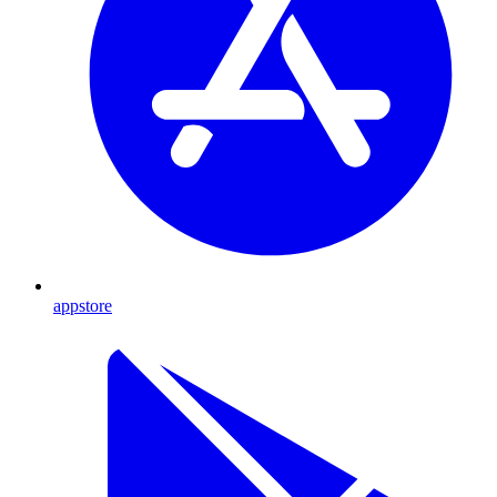
appstore