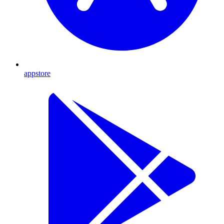
appstore