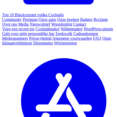
Top 10 Blackcurrant vodka Cocktails
Community
Premium
Onze apps
Onze boeken
Badges
Reclame
Over ons
Media
Nieuwsbrief
Woordenlijst
Contact
Voeg een recept toe
Cocktailmaker
Widgetmaker
WordPress-plugin
Gids voor mijn persoonlijke bar
Zoekwolk
Cadeaubonnen
Merkenpartners
Privacybeleid
Algemene voorwaarden
FAQ
Onze
klimaatverbintenis
Dienststatus
Wijzigingslog