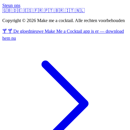
Steun ons
🇬🇧
🇩🇪
🇪🇸
🇫🇷
🇵🇹
🇧🇷
🇮🇹
🇳🇱
Copyright © 2026 Make me a cocktail. Alle rechten voorbehouden
🍸 🍸 De gloednieuwe Make Me a Cocktail app is er — download
hem nu