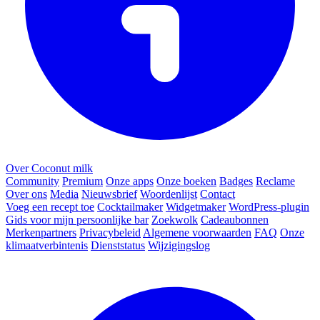
Over Coconut milk
Community
Premium
Onze apps
Onze boeken
Badges
Reclame
Over ons
Media
Nieuwsbrief
Woordenlijst
Contact
Voeg een recept toe
Cocktailmaker
Widgetmaker
WordPress-plugin
Gids voor mijn persoonlijke bar
Zoekwolk
Cadeaubonnen
Merkenpartners
Privacybeleid
Algemene voorwaarden
FAQ
Onze
klimaatverbintenis
Dienststatus
Wijzigingslog