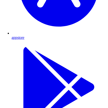
appstore