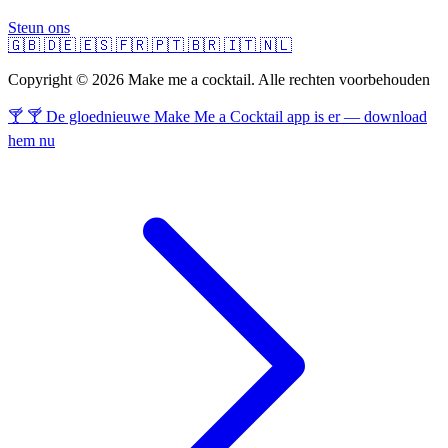
Steun ons
🇬🇧
🇩🇪
🇪🇸
🇫🇷
🇵🇹
🇧🇷
🇮🇹
🇳🇱
Copyright © 2026 Make me a cocktail. Alle rechten voorbehouden
🍸 🍸 De gloednieuwe Make Me a Cocktail app is er — download
hem nu