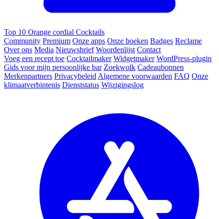
Top 10 Orange cordial Cocktails
Community
Premium
Onze apps
Onze boeken
Badges
Reclame
Over ons
Media
Nieuwsbrief
Woordenlijst
Contact
Voeg een recept toe
Cocktailmaker
Widgetmaker
WordPress-plugin
Gids voor mijn persoonlijke bar
Zoekwolk
Cadeaubonnen
Merkenpartners
Privacybeleid
Algemene voorwaarden
FAQ
Onze
klimaatverbintenis
Dienststatus
Wijzigingslog