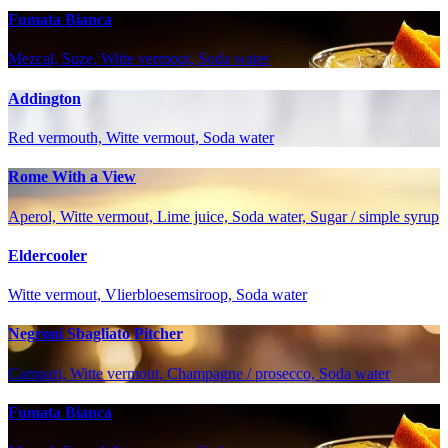
Fumata Bianca
Mezcal, Suze, Witte vermout, Soda water
Addington
Red vermouth, Witte vermout, Soda water
Rome With a View
Aperol, Witte vermout, Lime juice, Soda water, Sugar / simple syrup
Eldercooler
Witte vermout, Vlierbloesemsiroop, Soda water
Negroni Sbagliato Pitcher
Campari, Witte vermout, Champagne / prosecco, Soda water
Fumata Bianca