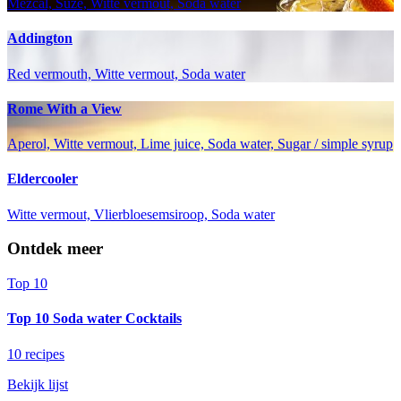
Mezcal, Suze, Witte vermout, Soda water
Addington
Red vermouth, Witte vermout, Soda water
Rome With a View
Aperol, Witte vermout, Lime juice, Soda water, Sugar / simple syrup
Eldercooler
Witte vermout, Vlierbloesemsiroop, Soda water
Ontdek meer
Top 10
Top 10 Soda water Cocktails
10 recipes
Bekijk lijst