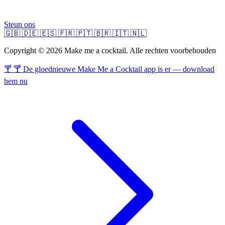
Steun ons
🇬🇧
🇩🇪
🇪🇸
🇫🇷
🇵🇹
🇧🇷
🇮🇹
🇳🇱
Copyright © 2026 Make me a cocktail. Alle rechten voorbehouden
🍸 🍸 De gloednieuwe Make Me a Cocktail app is er — download
hem nu