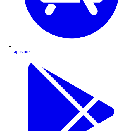
appstore