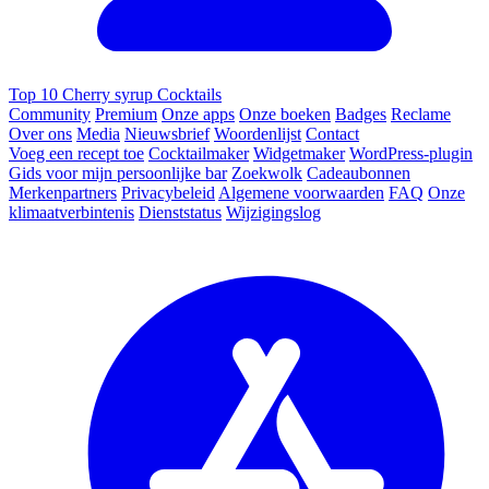
Top 10 Cherry syrup Cocktails
Community
Premium
Onze apps
Onze boeken
Badges
Reclame
Over ons
Media
Nieuwsbrief
Woordenlijst
Contact
Voeg een recept toe
Cocktailmaker
Widgetmaker
WordPress-plugin
Gids voor mijn persoonlijke bar
Zoekwolk
Cadeaubonnen
Merkenpartners
Privacybeleid
Algemene voorwaarden
FAQ
Onze
klimaatverbintenis
Dienststatus
Wijzigingslog