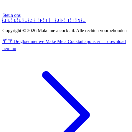
Steun ons
🇬🇧
🇩🇪
🇪🇸
🇫🇷
🇵🇹
🇧🇷
🇮🇹
🇳🇱
Copyright © 2026 Make me a cocktail. Alle rechten voorbehouden
🍸 🍸 De gloednieuwe Make Me a Cocktail app is er — download
hem nu