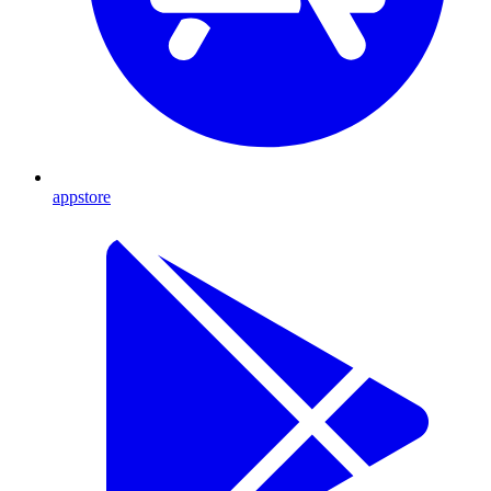
appstore