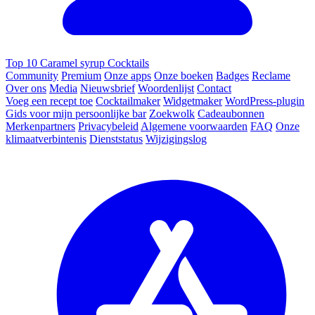
Top 10 Caramel syrup Cocktails
Community
Premium
Onze apps
Onze boeken
Badges
Reclame
Over ons
Media
Nieuwsbrief
Woordenlijst
Contact
Voeg een recept toe
Cocktailmaker
Widgetmaker
WordPress-plugin
Gids voor mijn persoonlijke bar
Zoekwolk
Cadeaubonnen
Merkenpartners
Privacybeleid
Algemene voorwaarden
FAQ
Onze
klimaatverbintenis
Dienststatus
Wijzigingslog