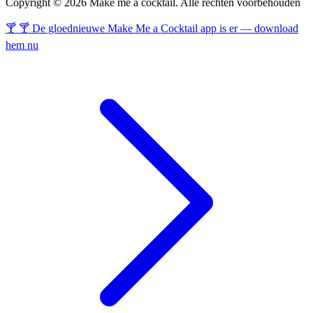
Copyright © 2026 Make me a cocktail. Alle rechten voorbehouden
🍸 🍸 De gloednieuwe Make Me a Cocktail app is er — download
hem nu