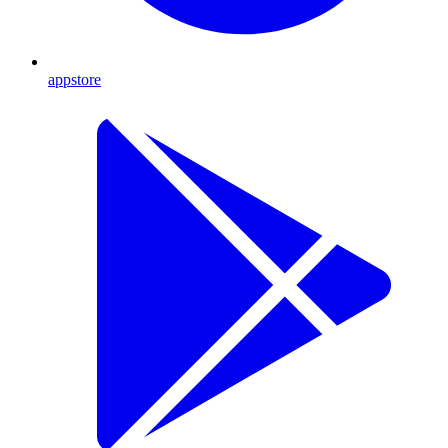
appstore