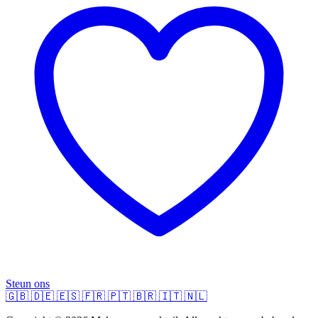
Steun ons
🇬🇧
🇩🇪
🇪🇸
🇫🇷
🇵🇹
🇧🇷
🇮🇹
🇳🇱