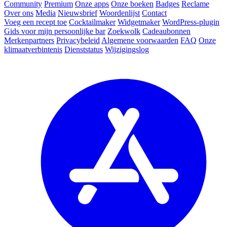
Community
Premium
Onze apps
Onze boeken
Badges
Reclame
Over ons
Media
Nieuwsbrief
Woordenlijst
Contact
Voeg een recept toe
Cocktailmaker
Widgetmaker
WordPress-plugin
Gids voor mijn persoonlijke bar
Zoekwolk
Cadeaubonnen
Merkenpartners
Privacybeleid
Algemene voorwaarden
FAQ
Onze
klimaatverbintenis
Dienststatus
Wijzigingslog