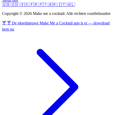
Steun ons
🇬🇧
🇩🇪
🇪🇸
🇫🇷
🇵🇹
🇧🇷
🇮🇹
🇳🇱
Copyright © 2026 Make me a cocktail. Alle rechten voorbehouden
🍸 🍸 De gloednieuwe Make Me a Cocktail app is er — download
hem nu