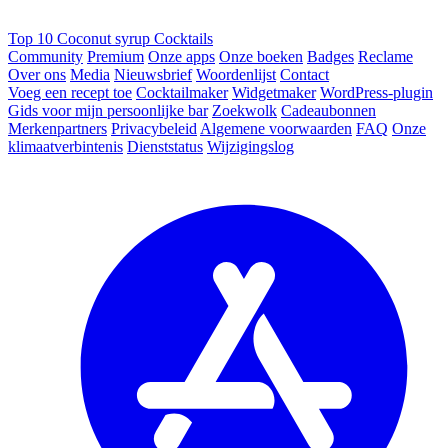
Top 10 Coconut syrup Cocktails
Community
Premium
Onze apps
Onze boeken
Badges
Reclame
Over ons
Media
Nieuwsbrief
Woordenlijst
Contact
Voeg een recept toe
Cocktailmaker
Widgetmaker
WordPress-plugin
Gids voor mijn persoonlijke bar
Zoekwolk
Cadeaubonnen
Merkenpartners
Privacybeleid
Algemene voorwaarden
FAQ
Onze
klimaatverbintenis
Dienststatus
Wijzigingslog