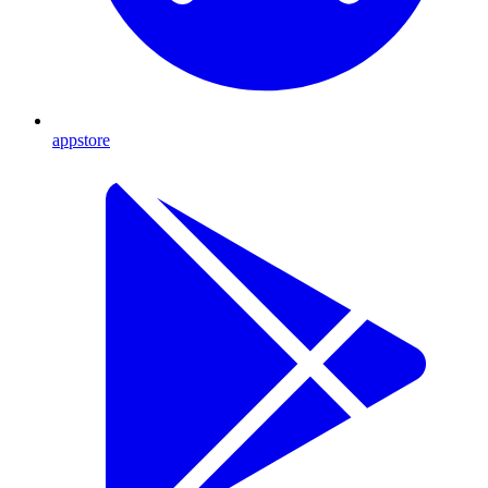
appstore