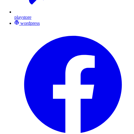
playstore
wordpress