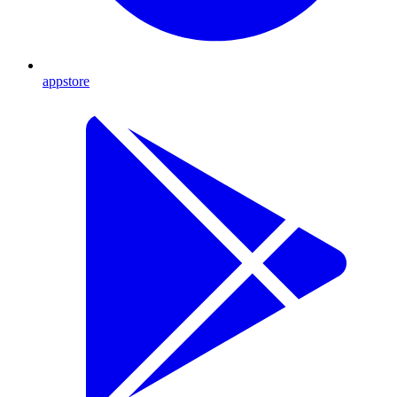
appstore