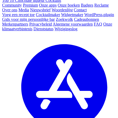
Top 10 Chocolate liqueur Cocktails
Community
Premium
Onze apps
Onze boeken
Badges
Reclame
Over ons
Media
Nieuwsbrief
Woordenlijst
Contact
Voeg een recept toe
Cocktailmaker
Widgetmaker
WordPress-plugin
Gids voor mijn persoonlijke bar
Zoekwolk
Cadeaubonnen
Merkenpartners
Privacybeleid
Algemene voorwaarden
FAQ
Onze
klimaatverbintenis
Dienststatus
Wijzigingslog