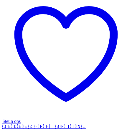
Steun ons
🇬🇧
🇩🇪
🇪🇸
🇫🇷
🇵🇹
🇧🇷
🇮🇹
🇳🇱