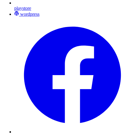
playstore
wordpress