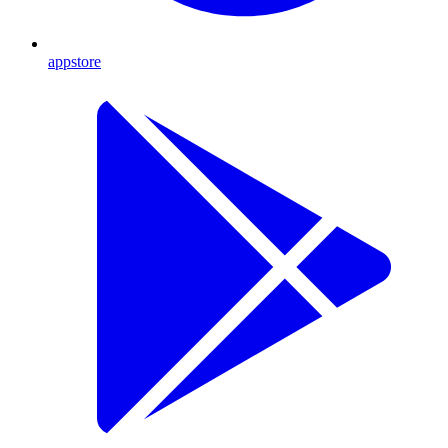
appstore