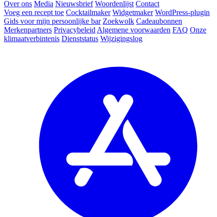
Over ons
Media
Nieuwsbrief
Woordenlijst
Contact
Voeg een recept toe
Cocktailmaker
Widgetmaker
WordPress-plugin
Gids voor mijn persoonlijke bar
Zoekwolk
Cadeaubonnen
Merkenpartners
Privacybeleid
Algemene voorwaarden
FAQ
Onze
klimaatverbintenis
Dienststatus
Wijzigingslog