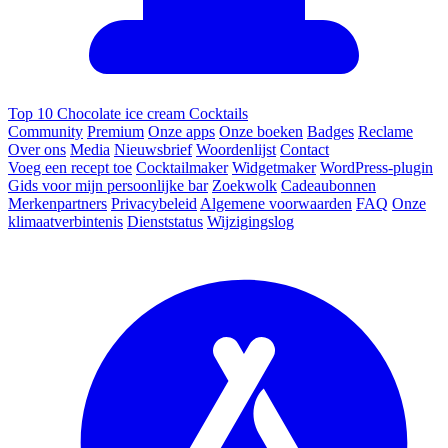
Top 10 Chocolate ice cream Cocktails
Community
Premium
Onze apps
Onze boeken
Badges
Reclame
Over ons
Media
Nieuwsbrief
Woordenlijst
Contact
Voeg een recept toe
Cocktailmaker
Widgetmaker
WordPress-plugin
Gids voor mijn persoonlijke bar
Zoekwolk
Cadeaubonnen
Merkenpartners
Privacybeleid
Algemene voorwaarden
FAQ
Onze
klimaatverbintenis
Dienststatus
Wijzigingslog