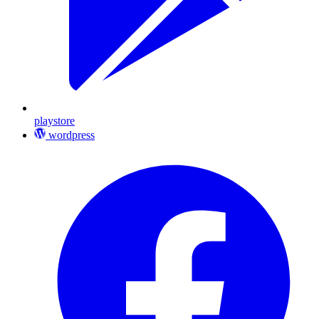
playstore
wordpress