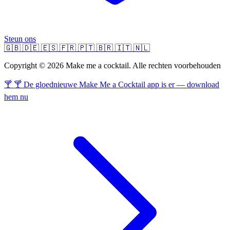
Steun ons
🇬🇧
🇩🇪
🇪🇸
🇫🇷
🇵🇹
🇧🇷
🇮🇹
🇳🇱
Copyright © 2026 Make me a cocktail. Alle rechten voorbehouden
🍸 🍸 De gloednieuwe Make Me a Cocktail app is er — download
hem nu