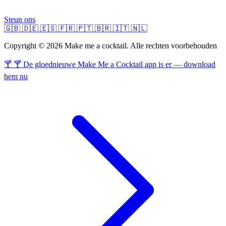
Steun ons
🇬🇧
🇩🇪
🇪🇸
🇫🇷
🇵🇹
🇧🇷
🇮🇹
🇳🇱
Copyright © 2026 Make me a cocktail. Alle rechten voorbehouden
🍸 🍸 De gloednieuwe Make Me a Cocktail app is er — download
hem nu