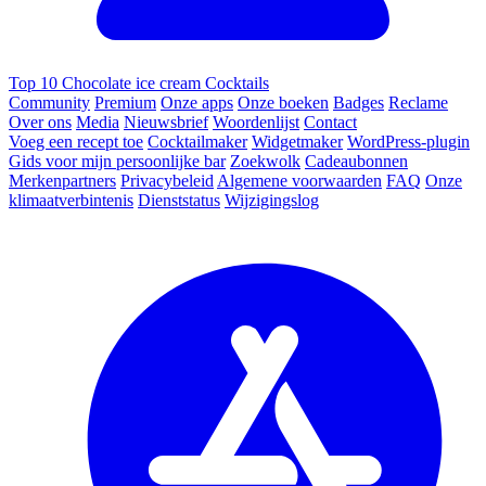
Top 10 Chocolate ice cream Cocktails
Community
Premium
Onze apps
Onze boeken
Badges
Reclame
Over ons
Media
Nieuwsbrief
Woordenlijst
Contact
Voeg een recept toe
Cocktailmaker
Widgetmaker
WordPress-plugin
Gids voor mijn persoonlijke bar
Zoekwolk
Cadeaubonnen
Merkenpartners
Privacybeleid
Algemene voorwaarden
FAQ
Onze
klimaatverbintenis
Dienststatus
Wijzigingslog