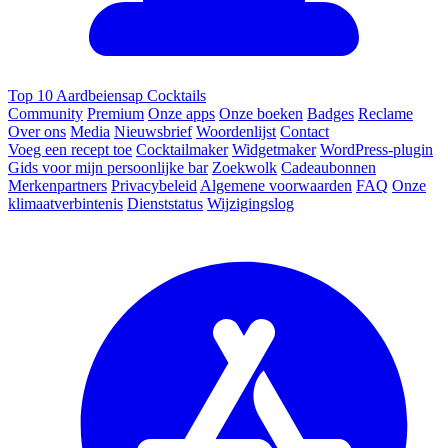
Top 10 Aardbeiensap Cocktails
Community
Premium
Onze apps
Onze boeken
Badges
Reclame
Over ons
Media
Nieuwsbrief
Woordenlijst
Contact
Voeg een recept toe
Cocktailmaker
Widgetmaker
WordPress-plugin
Gids voor mijn persoonlijke bar
Zoekwolk
Cadeaubonnen
Merkenpartners
Privacybeleid
Algemene voorwaarden
FAQ
Onze
klimaatverbintenis
Dienststatus
Wijzigingslog