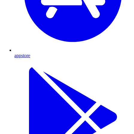
appstore