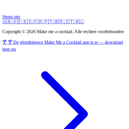
Steun ons
🇬🇧
🇩🇪
🇪🇸
🇫🇷
🇵🇹
🇧🇷
🇮🇹
🇳🇱
Copyright © 2026 Make me a cocktail. Alle rechten voorbehouden
🍸 🍸 De gloednieuwe Make Me a Cocktail app is er — download
hem nu