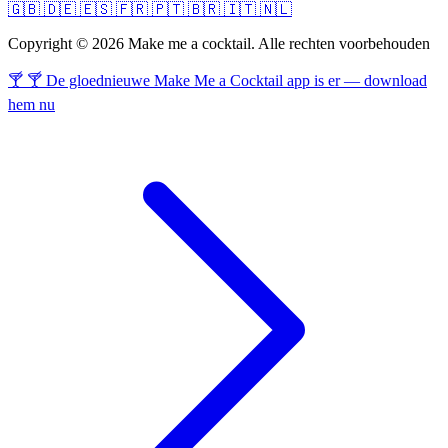
🇬🇧
🇩🇪
🇪🇸
🇫🇷
🇵🇹
🇧🇷
🇮🇹
🇳🇱
Copyright © 2026 Make me a cocktail. Alle rechten voorbehouden
🍸 🍸 De gloednieuwe Make Me a Cocktail app is er — download
hem nu