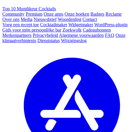
Top 10 Muntlikeur Cocktails
Community
Premium
Onze apps
Onze boeken
Badges
Reclame
Over ons
Media
Nieuwsbrief
Woordenlijst
Contact
Voeg een recept toe
Cocktailmaker
Widgetmaker
WordPress-plugin
Gids voor mijn persoonlijke bar
Zoekwolk
Cadeaubonnen
Merkenpartners
Privacybeleid
Algemene voorwaarden
FAQ
Onze
klimaatverbintenis
Dienststatus
Wijzigingslog