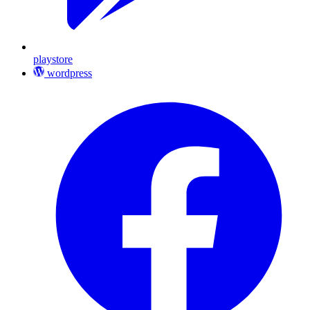
playstore
wordpress