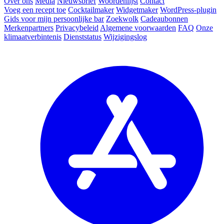
Over ons
Media
Nieuwsbrief
Woordenlijst
Contact
Voeg een recept toe
Cocktailmaker
Widgetmaker
WordPress-plugin
Gids voor mijn persoonlijke bar
Zoekwolk
Cadeaubonnen
Merkenpartners
Privacybeleid
Algemene voorwaarden
FAQ
Onze
klimaatverbintenis
Dienststatus
Wijzigingslog