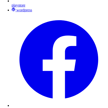
playstore
wordpress