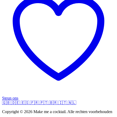
Steun ons
🇬🇧
🇩🇪
🇪🇸
🇫🇷
🇵🇹
🇧🇷
🇮🇹
🇳🇱
Copyright © 2026 Make me a cocktail. Alle rechten voorbehouden