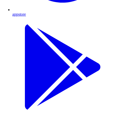
appstore