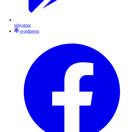
playstore
wordpress