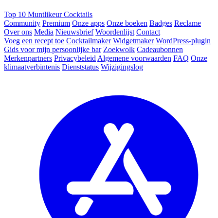
Top 10 Muntlikeur Cocktails
Community
Premium
Onze apps
Onze boeken
Badges
Reclame
Over ons
Media
Nieuwsbrief
Woordenlijst
Contact
Voeg een recept toe
Cocktailmaker
Widgetmaker
WordPress-plugin
Gids voor mijn persoonlijke bar
Zoekwolk
Cadeaubonnen
Merkenpartners
Privacybeleid
Algemene voorwaarden
FAQ
Onze
klimaatverbintenis
Dienststatus
Wijzigingslog