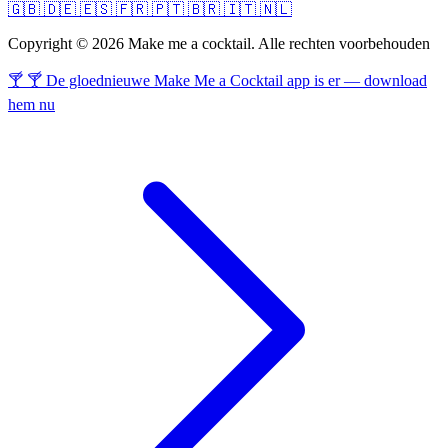
🇬🇧
🇩🇪
🇪🇸
🇫🇷
🇵🇹
🇧🇷
🇮🇹
🇳🇱
Copyright © 2026 Make me a cocktail. Alle rechten voorbehouden
🍸 🍸 De gloednieuwe Make Me a Cocktail app is er — download
hem nu