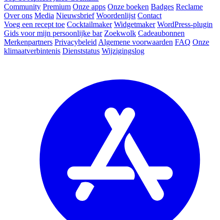
Community
Premium
Onze apps
Onze boeken
Badges
Reclame
Over ons
Media
Nieuwsbrief
Woordenlijst
Contact
Voeg een recept toe
Cocktailmaker
Widgetmaker
WordPress-plugin
Gids voor mijn persoonlijke bar
Zoekwolk
Cadeaubonnen
Merkenpartners
Privacybeleid
Algemene voorwaarden
FAQ
Onze
klimaatverbintenis
Dienststatus
Wijzigingslog