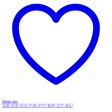
Steun ons
🇬🇧
🇩🇪
🇪🇸
🇫🇷
🇵🇹
🇧🇷
🇮🇹
🇳🇱