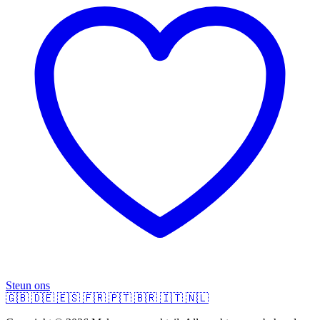
Steun ons
🇬🇧
🇩🇪
🇪🇸
🇫🇷
🇵🇹
🇧🇷
🇮🇹
🇳🇱