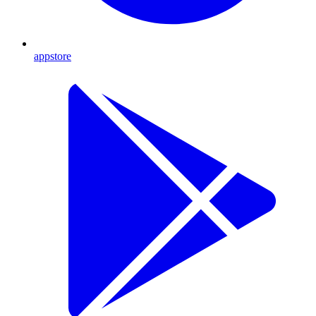
appstore