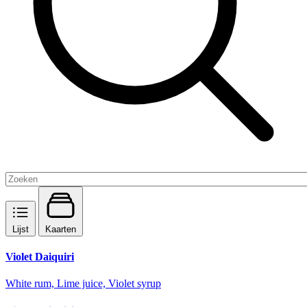
Lijst
Kaarten
Violet Daiquiri
White rum, Lime juice, Violet syrup