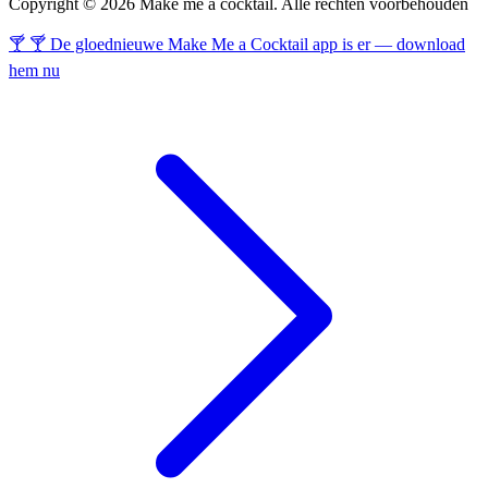
Copyright © 2026 Make me a cocktail. Alle rechten voorbehouden
🍸 🍸 De gloednieuwe Make Me a Cocktail app is er — download
hem nu