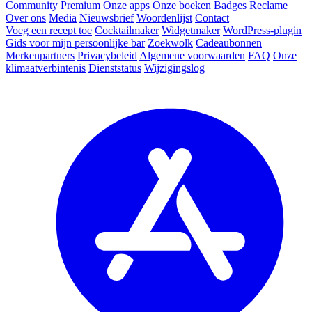
Community
Premium
Onze apps
Onze boeken
Badges
Reclame
Over ons
Media
Nieuwsbrief
Woordenlijst
Contact
Voeg een recept toe
Cocktailmaker
Widgetmaker
WordPress-plugin
Gids voor mijn persoonlijke bar
Zoekwolk
Cadeaubonnen
Merkenpartners
Privacybeleid
Algemene voorwaarden
FAQ
Onze
klimaatverbintenis
Dienststatus
Wijzigingslog