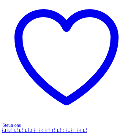
Steun ons
🇬🇧
🇩🇪
🇪🇸
🇫🇷
🇵🇹
🇧🇷
🇮🇹
🇳🇱