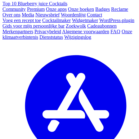
Top 10 Blueberry juice Cocktails
Community
Premium
Onze apps
Onze boeken
Badges
Reclame
Over ons
Media
Nieuwsbrief
Woordenlijst
Contact
Voeg een recept toe
Cocktailmaker
Widgetmaker
WordPress-plugin
Gids voor mijn persoonlijke bar
Zoekwolk
Cadeaubonnen
Merkenpartners
Privacybeleid
Algemene voorwaarden
FAQ
Onze
klimaatverbintenis
Dienststatus
Wijzigingslog